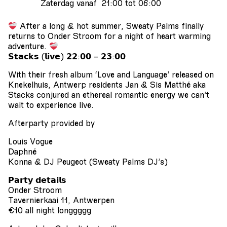
Zaterdag vanaf 21:00 tot 06:00
After a long & hot summer, Sweaty Palms finally
returns to Onder Stroom for a night of heart warming
adventure.
𝗦𝘁𝗮𝗰𝗸𝘀 (𝗹𝗶𝘃𝗲) 𝟮𝟮:𝟬𝟬 – 𝟮𝟯:𝟬𝟬
With their fresh album ‘Love and Language’ released on
Knekelhuis, Antwerp residents Jan & Sis Matthé aka
Stacks conjured an ethereal romantic energy we can’t
wait to experience live.
Afterparty provided by
Louis Vogue
Daphné
Konna & DJ Peugeot (Sweaty Palms DJ’s)
𝗣𝗮𝗿𝘁𝘆 𝗱𝗲𝘁𝗮𝗶𝗹𝘀
Onder Stroom
Tavernierkaai 11, Antwerpen
€10 all night longgggg