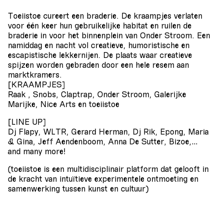
Toeiistoe cureert een braderie. De kraampjes verlaten
voor één keer hun gebruikelijke habitat en ruilen de
braderie in voor het binnenplein van Onder Stroom. Een
namiddag en nacht vol creatieve, humoristische en
escapistische lekkernijen. De plaats waar creatieve
spijzen worden gebraden door een hele resem aan
marktkramers.
[KRAAMPJES]
Raak , Snobs, Claptrap, Onder Stroom, Galerijke
Marijke, Nice Arts en toeiistoe
[LINE UP]
Dj Flapy, WLTR, Gerard Herman, Dj Rik, Epong, Maria
& Gina, Jeff Aendenboom, Anna De Sutter, Bizoe,…
and many more!
(toeiistoe is een multidisciplinair platform dat gelooft in
de kracht van intuïtieve experimentele ontmoeting en
samenwerking tussen kunst en cultuur)